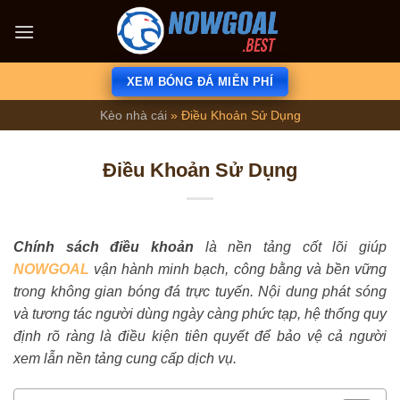
Bỏ
qua
×
nội
dung
XEM BÓNG ĐÁ MIỄN PHÍ
Kèo nhà cái
»
Điều Khoản Sử Dụng
Điều Khoản Sử Dụng
Chính sách điều khoản
là nền tảng cốt lõi giúp
NOWGOAL
vận hành minh bạch, công bằng và bền vững
trong không gian bóng đá trực tuyến. Nội dung phát sóng
và tương tác người dùng ngày càng phức tạp, hệ thống quy
định rõ ràng là điều kiện tiên quyết để bảo vệ cả người
xem lẫn nền tảng cung cấp dịch vụ.